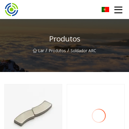
Máquina de solda inversora Zhuhai Co., Ltd
Produtos
/
/
Lar
Produtos
Soldador ARC