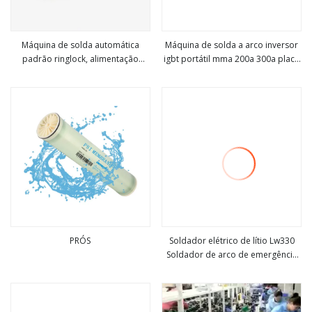
Máquina de solda automática
Máquina de solda a arco inversor
padrão ringlock, alimentação
igbt portátil mma 200a 300a placa
Veja mais
Veja mais
automática de tubos, andaime,
única soldador de arco dc
máquina de solda, soldador
przenosna spawarka
inversor, soldador tig, soldador a
arco
PRÓS
Soldador elétrico de lítio Lw330
Soldador de arco de emergência
Veja mais
Veja mais
ao ar livre