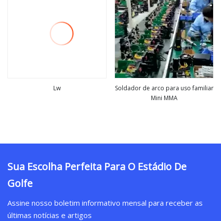
Lw
Soldador de arco para uso familiar
Mini MMA
Veja mais
Veja mais
Sua Escolha Perfeita Para O Estádio De
Golfe
Assine nosso boletim informativo mensal para receber as
últimas notícias e artigos