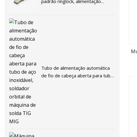
padrão ringlock, alimentação
automática de tubos, andaime,
máquina de solda, soldador
inversor, soldador tig, soldador a
arco
Mu
Tubo de alimentação automática
de fio de cabeça aberta para tubo
de aço inoxidável, soldador orbital
de máquina de solda TIG MIG