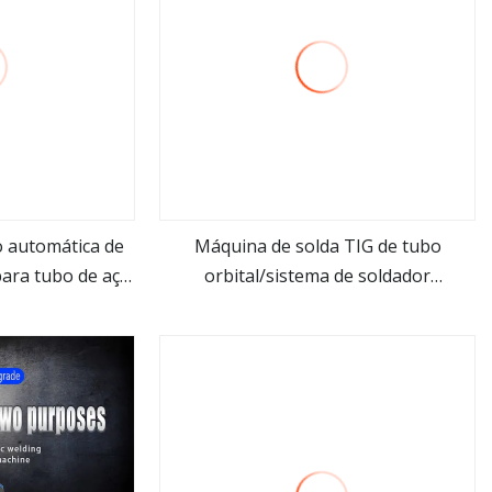
 automática de
Máquina de solda TIG de tubo
para tubo de aço
orbital/sistema de soldador
is
Veja mais
or orbital de
automático de tubos
da TIG MIG