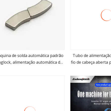
quina de solda automática padrão
Tubo de alimentação
nglock, alimentação automática de
fio de cabeça aberta 
Veja mais
Veja ma
ubos, andaime, máquina de solda,
inoxidável, soldad
soldador inversor, soldador tig,
máquina de sol
soldador a arco