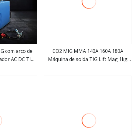
IG com arco de
CO2 MIG MMA 140A 160A 180A
dador AC DC TIG
Máquina de solda TIG Lift Mag 1kg
is
Veja mais
ço inoxidável
Flux Fio Metal Gás inerte Argônio
Equipamento compacto de tamanho
mini Inversor DC IGBT Synergy
Soldador digital