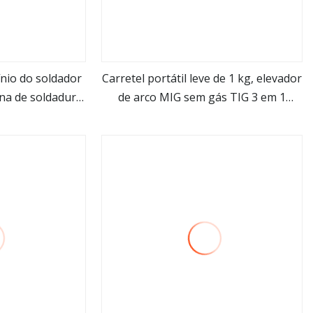
nio do soldador
Carretel portátil leve de 1 kg, elevador
na de soldadura
de arco MIG sem gás TIG 3 em 1
is
Veja mais
nteligente
soldador inversor