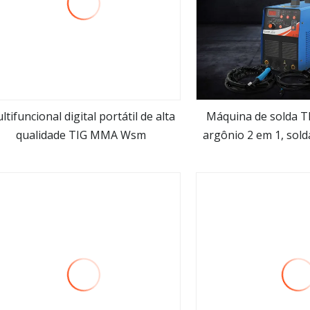
ltifuncional digital portátil de alta
Máquina de solda T
qualidade TIG MMA Wsm
argônio 2 em 1, sol
Veja mais
Veja ma
para alumínio e a