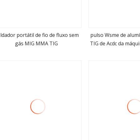
ldador portátil de fio de fluxo sem
pulso Wsme de alumí
gás MIG MMA TIG
TIG de Acdc da máqui
Veja mais
Veja ma
de 250A 315A i