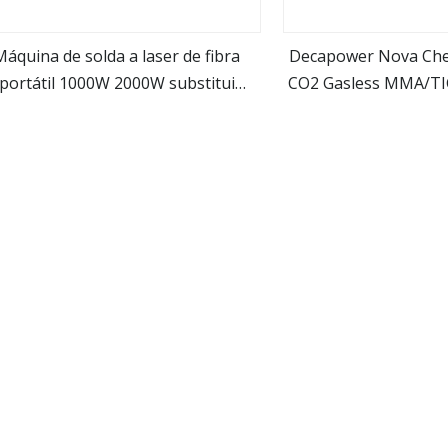
Máquina de solda a laser de fibra
Decapower Nova Ch
portátil 1000W 2000W substitui
CO2 Gasless MMA/TI
Veja mais
Veja ma
soldador Mit TIG
Inversor IG