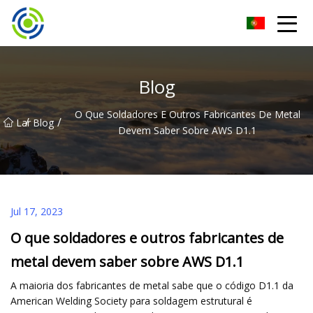
Máquina de solda inversora Zhuhai Co., Ltd
Blog
O Que Soldadores E Outros Fabricantes De Metal
/
/
Lar
Blog
Devem Saber Sobre AWS D1.1
Jul 17, 2023
O que soldadores e outros fabricantes de
metal devem saber sobre AWS D1.1
A maioria dos fabricantes de metal sabe que o código D1.1 da
American Welding Society para soldagem estrutural é